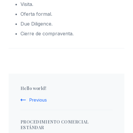
Visita.
Oferta formal.
Due Diligence.
Cierre de compraventa.
Post
Hello world!
Navigation
Previous
PROCEDIMIENTO COMERCIAL
ESTÁNDAR